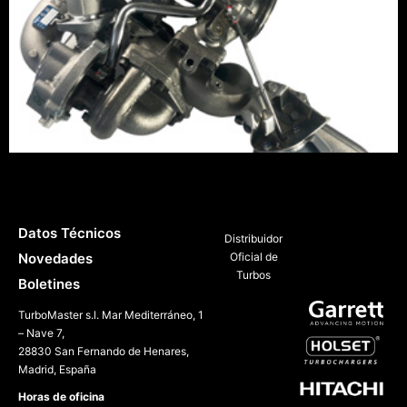
Como funcionan los turbos secuenciales en dos
etapas de BorgWarner
Datos Técnicos
Distribuidor
Novedades
Oficial de
Turbos
Boletines
TurboMaster s.l. Mar Mediterráneo, 1
– Nave 7,
28830 San Fernando de Henares,
Madrid, España
Horas de oficina