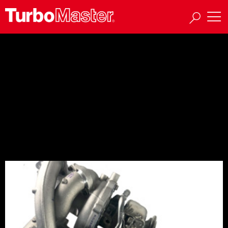
Día:
9 de febrero de
2021
Turbos Secuenciales R2S