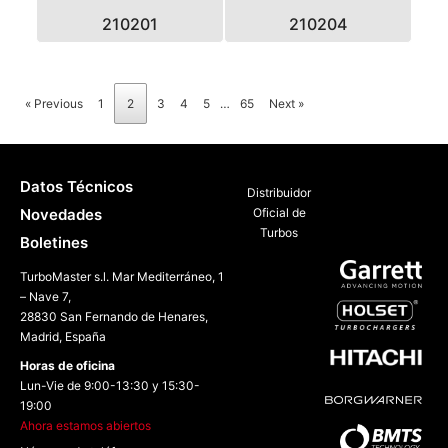
210201
210204
« Previous
1
2
3
4
5
…
65
Next »
Datos Técnicos
Distribuidor
Novedades
Oficial de
Turbos
Boletines
TurboMaster s.l. Mar Mediterráneo, 1
– Nave 7,
28830 San Fernando de Henares,
Madrid, España
Horas de oficina
Lun-Vie de 9:00-13:30 y 15:30-
19:00
Ahora estamos abiertos