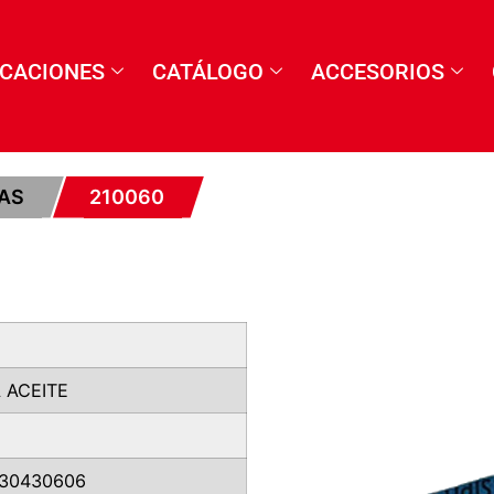
ICACIONES
CATÁLOGO
ACCESORIOS
AS
210060
 ACEITE
30430606