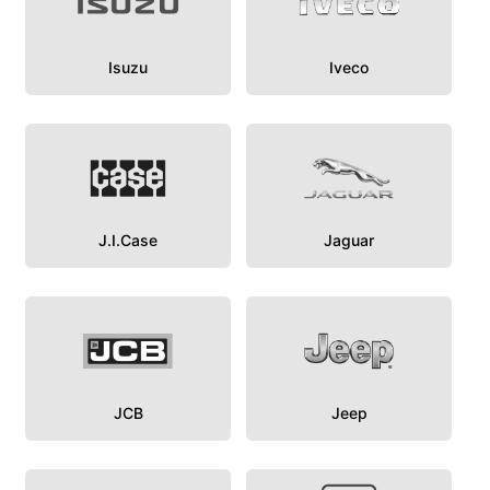
Isuzu
Iveco
J.I.Case
Jaguar
JCB
Jeep