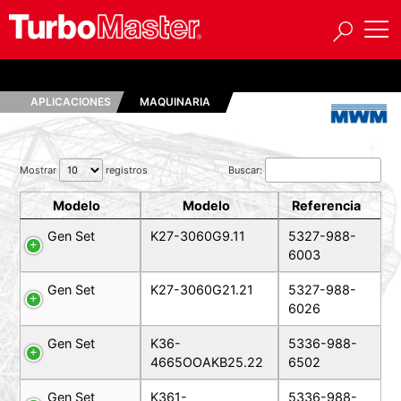
APLICACIONES
MAQUINARIA
Mostrar
registros
Buscar:
Modelo
Modelo
Referencia
Gen Set
K27-3060G9.11
5327-988-
6003
Gen Set
K27-3060G21.21
5327-988-
6026
Gen Set
K36-
5336-988-
4665OOAKB25.22
6502
Gen Set
K361-
5336-988-