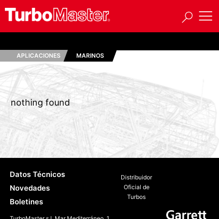
APLICACIONES
MARINOS
nothing found
Datos Técnicos
Distribuidor
Novedades
Oficial de
Turbos
Boletines
TurboMaster s.l. Mar Mediterráneo, 1