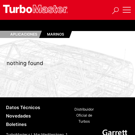
APLICACIONES
MARINOS
nothing found
Datos Técnicos
Distribuidor
Novedades
Oficial de
Turbos
Boletines
TurboMaster s.l. Mar Mediterráneo, 1