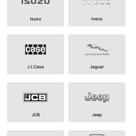
Isuzu
Iveco
J.I.Case
Jaguar
JCB
Jeep