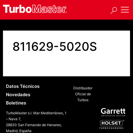
811629-5020S
Datos Técnicos
Distribuidor
Novedades
Oficial de
Turbos
Boletines
TurboMaster s.l. Mar Mediterráneo, 1
– Nave 7,
28830 San Fernando de Henares,
Madrid, España