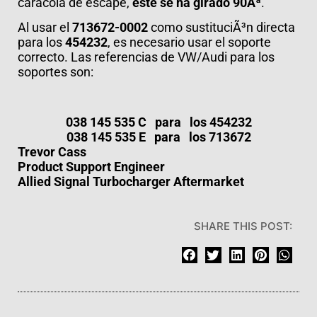
caracola de escape,
este se ha girado 90Âª
.
Al usar el
713672-0002
como sustituciÃ³n directa
para los
454232
, es necesario usar el soporte
correcto. Las referencias de VW/Audi para los
soportes son:
038 145 535 C para los 454232
038 145 535 E para los 713672
Trevor Cass
Product Support Engineer
Allied Signal Turbocharger Aftermarket
SHARE THIS POST: