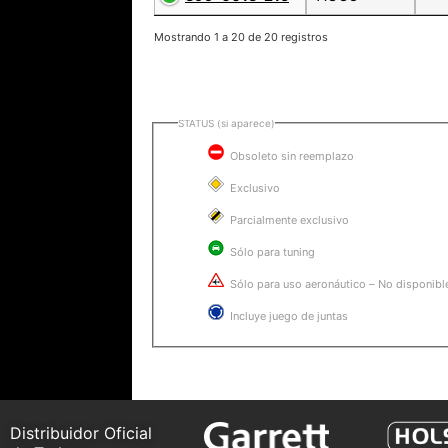
Mostrando 1 a 20 de 20 registros
STATUS (si aparece)
Obsoleto sin reemplazo
Exclusivo
Parcialmente exclusivo
Sólo para tuning
Sólo para uso aeronáutico – No disponibl
Incluye juego de juntas
Distribuidor Oficial