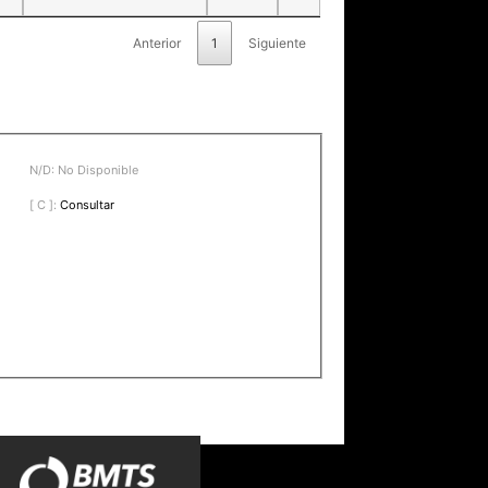
Anterior
1
Siguiente
N/D: No Disponible
[ C ]:
Consultar