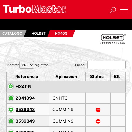
CATÁLOGO
HOLSET
HX40G
Mostrar
registros
Buscar:
Referencia
Aplicación
Status
Blt
HX40G
2841894
CNHTC
3536348
CUMMINS
3536349
CUMMINS