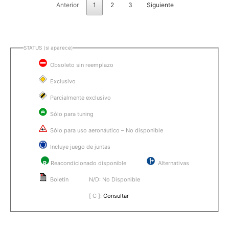
Anterior
1
2
3
Siguiente
STATUS (si aparece)
Obsoleto sin reemplazo
Exclusivo
Parcialmente exclusivo
Sólo para tuning
Sólo para uso aeronáutico – No disponible
Incluye juego de juntas
R
Reacondicionado disponible
Alternativas
Boletín
N/D: No Disponible
[ C ]:
Consultar