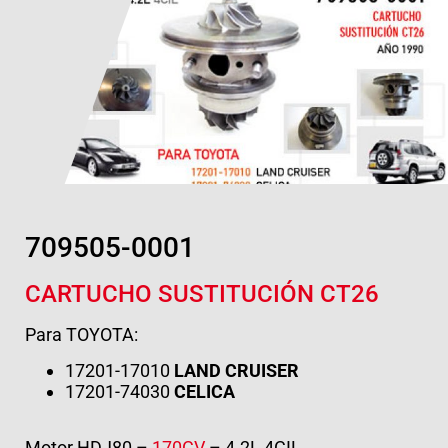
709505-0001
CARTUCHO SUSTITUCIÓN CT26
Para TOYOTA:
17201-17010
LAND CRUISER
17201-74030
CELICA
Motor HDJ80 –
170CV
– 4.2L 4CIL