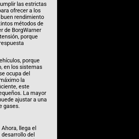
mplir las estrictas
ra ofrecer a los
n buen rendimiento
stintos métodos de
ter de BorgWarner
 tensión, porque
 respuesta
ehículos, porque
, en los sistemas
se ocupa del
 máximo la
ciente, este
pequeños. La mayor
puede ajustar a una
de gases.
Ahora, llega el
 desarrollo del