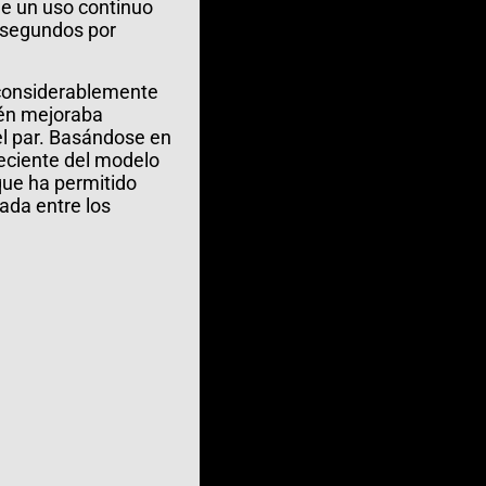
le un uso continuo
0 segundos por
 considerablemente
ién mejoraba
el par. Basándose en
eciente del modelo
 que ha permitido
ada entre los