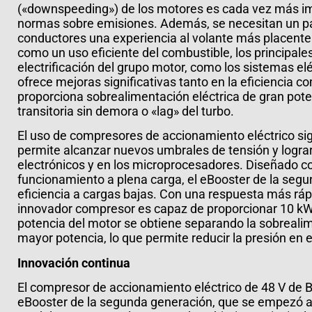
(«downspeeding») de los motores es cada vez más impo
normas sobre emisiones. Además, se necesitan un par
conductores una experiencia al volante más placenter
como un uso eficiente del combustible, los principale
electrificación del grupo motor, como los sistemas e
ofrece mejoras significativas tanto en la eficiencia c
proporciona sobrealimentación eléctrica de gran pot
transitoria sin demora o «lag» del turbo.
El uso de compresores de accionamiento eléctrico sig
permite alcanzar nuevos umbrales de tensión y lograr
electrónicos y en los microprocesadores. Diseñado 
funcionamiento a plena carga, el eBooster de la se
eficiencia a cargas bajas. Con una respuesta más ráp
innovador compresor es capaz de proporcionar 10 k
potencia del motor se obtiene separando la sobreali
mayor potencia, lo que permite reducir la presión en 
Innovación continua
El compresor de accionamiento eléctrico de 48 V de B
eBooster de la segunda generación, que se empezó a fa