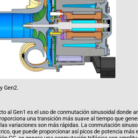
 y Gen2.
to al Gen1 es el uso de conmutación sinusoidal donde a
roporciona una transición más suave al tiempo que gene
e las variaciones son más rápidas. La conmutación sinus
ctrico, que puede proporcionar así picos de potencia más 
ión CC, se genera una conmutación trifásica con amplitu