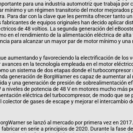
rtante para una industria automotriz que trabaja por cu
 mínimo y un régimen transitorio del motor mejorados pa
a. Para dar con la clave que les permita ofrecer tanto u
s fabricantes de equipos originales han decido aplicar di
léctricos de 48 voltios. La segunda generación del eBoos
omo en el rendimiento de la alimentación eléctrica de alta
encia para alcanzar un mayor par de motor mínimo y una
ue aumentando y favoreciendo la electrificación de los v
 avances en la tecnología empleada en el motor eléctrico
como un sistema de dos etapas donde el turbocompresor 
gunda generación de BorgWarner es capaz de aumentar al
ida y una generación de presión de sobrealimentación efi
W a niveles de potencia de 48 V en motores mucho más 
mentación eléctrica del turbocompresor, de modo que se 
el colector de gases de escape y mejorar el intercambio 
orgWarner se lanzó al mercado por primera vez en 2017. 
bricar en serie a principios de 2020. Durante la fase de