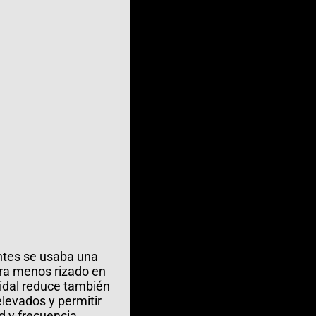
ntes se usaba una
ra menos rizado en
oidal reduce también
elevados y permitir
d y frecuencia