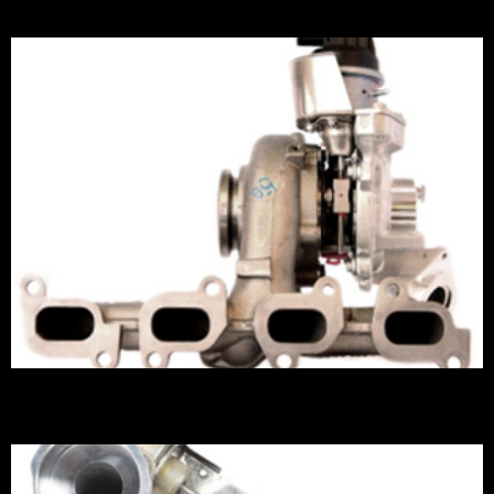
5439-988-0097