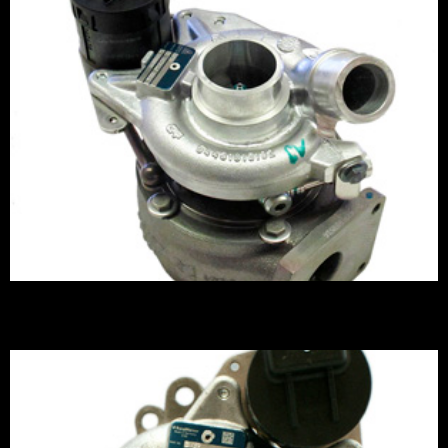
5439-988-0112