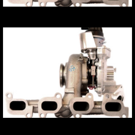
5439-988-0136
5439-988-0127