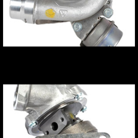
5439-988-0106
5439-988-0089