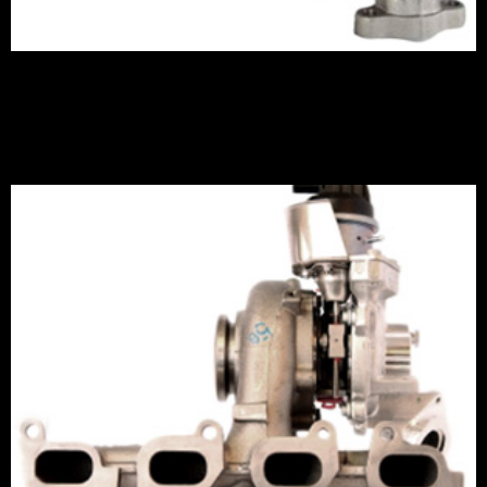
5439-988-0032
5439-988-0114