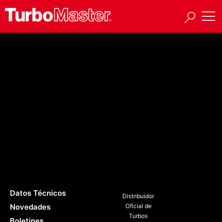
Sub-series:
HX32
4037588
3595201
3595202
Datos Técnicos
Distribuidor
Novedades
Oficial de
Turbos
Boletines