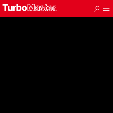
Sub-series:
TA38
466689-5001S
466201-5001S
466201-5002S
466203-5001S