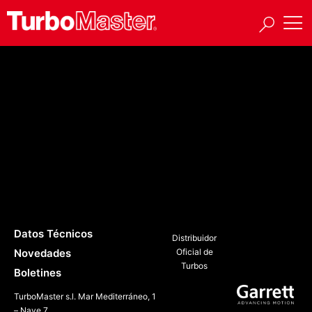
Sub-series:
TA85
466468-5001S
466468-5002S
Datos Técnicos
Distribuidor
Novedades
Oficial de
Turbos
Boletines
TurboMaster s.l. Mar Mediterráneo, 1
– Nave 7,