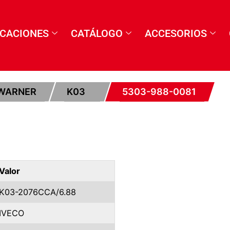
ICACIONES
CATÁLOGO
ACCESORIOS
WARNER
K03
5303-988-0081
Valor
K03-2076CCA/6.88
IVECO