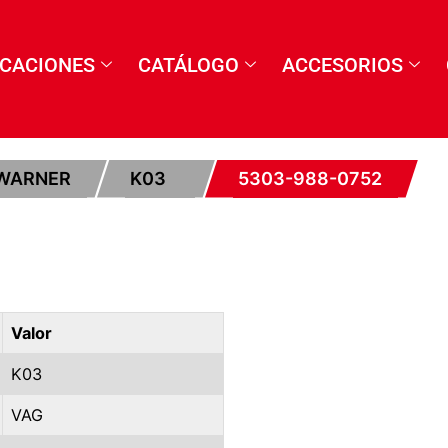
ICACIONES
CATÁLOGO
ACCESORIOS
WARNER
K03
5303-988-0752
Valor
K03
VAG