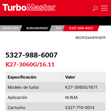
CATÁLOGO
BORGWARNER
K27
5327-988-6007
5327-988-6007
K27-3060G/16.11
Especificación
Valor
Modelo de turbo
K27-3060G/16.11
Aplicación
M.W.M.
Cartucho
5327-710-0014