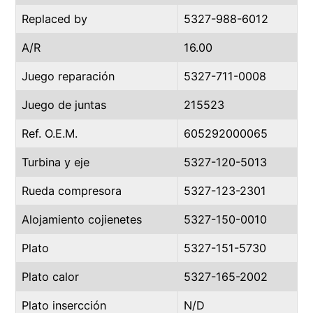
Replaced by
5327-988-6012
A/R
16.00
Juego reparación
5327-711-0008
Juego de juntas
215523
Ref. O.E.M.
605292000065
Turbina y eje
5327-120-5013
Rueda compresora
5327-123-2301
Alojamiento cojienetes
5327-150-0010
Plato
5327-151-5730
Plato calor
5327-165-2002
Plato insercción
N/D