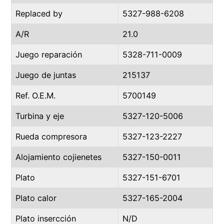
Replaced by
5327-988-6208
A/R
21.0
Juego reparación
5328-711-0009
Juego de juntas
215137
Ref. O.E.M.
5700149
Turbina y eje
5327-120-5006
Rueda compresora
5327-123-2227
Alojamiento cojienetes
5327-150-0011
Plato
5327-151-6701
Plato calor
5327-165-2004
Plato insercción
N/D