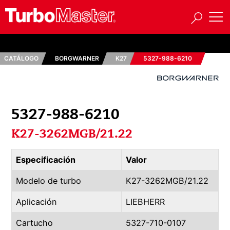
CATÁLOGO
BORGWARNER
K27
5327-988-6210
5327-988-6210
K27-3262MGB/21.22
Especificación
Valor
Modelo de turbo
K27-3262MGB/21.22
Aplicación
LIEBHERR
Cartucho
5327-710-0107