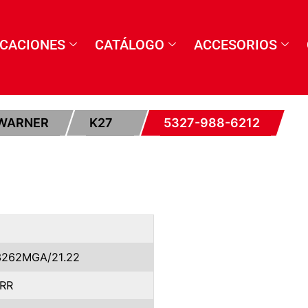
ICACIONES
CATÁLOGO
ACCESORIOS
WARNER
K27
5327-988-6212
3262MGA/21.22
RR