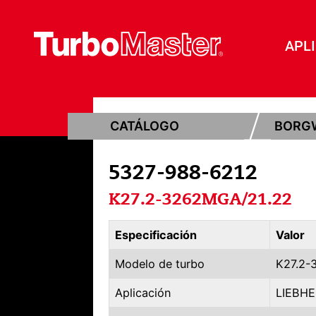
APL
CATÁLOGO
BORG
5327-988-6212
K27.2-3262MGA/21.22
Especificación
Valor
Modelo de turbo
K27.2-
Aplicación
LIEBHE