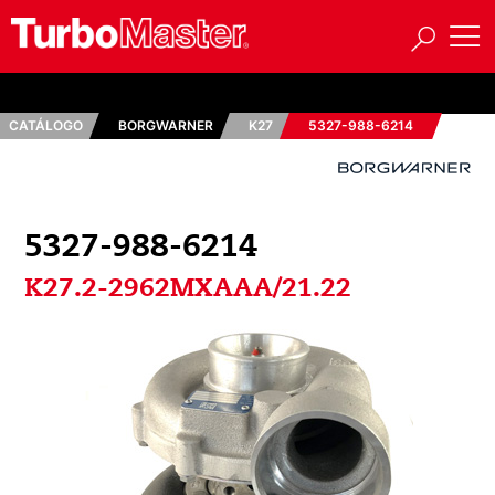
CATÁLOGO
BORGWARNER
K27
5327-988-6214
5327-988-6214
K27.2-2962MXAAA/21.22