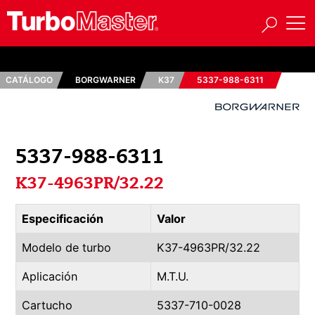
CATÁLOGO
BORGWARNER
K37
5337-988-6311
5337-988-6311
K37-4963PR/32.22
Especificación
Valor
Modelo de turbo
K37-4963PR/32.22
Aplicación
M.T.U.
Cartucho
5337-710-0028