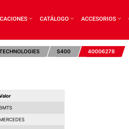
ICACIONES
CATÁLOGO
ACCESORIOS
TECHNOLOGIES
S400
40006278
Valor
BMTS
MERCEDES