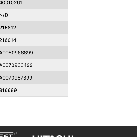
40010261
N/D
215812
216014
A0060966699
A0070966499
A0070967899
316699