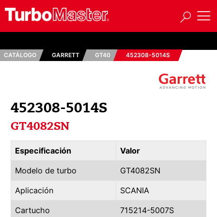
CATÁLOGO
GARRETT
GT40
452308-5014S
452308-5014S
GT4082SN
Especificación
Valor
Modelo de turbo
GT4082SN
Aplicación
SCANIA
Cartucho
715214-5007S