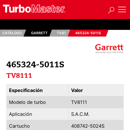
CATÁLOGO
GARRETT
TV81
465324-5011S
465324-5011S
TV8111
Especificación
Valor
Modelo de turbo
TV8111
Aplicación
S.A.C.M.
Cartucho
408742-5024S