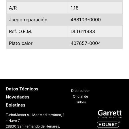
A/R
1.18
Juego reparación
468103-0000
Ref. O.E.M.
DLT611983
Plato calor
407657-0004
Datos Técnicos
Distribuidor
Novedades
Oficial de
Turbos
Boletines
TurboMaster s.l. Mar Mediterráneo, 1
– Nave 7,
28830 San Fernando de Henares,