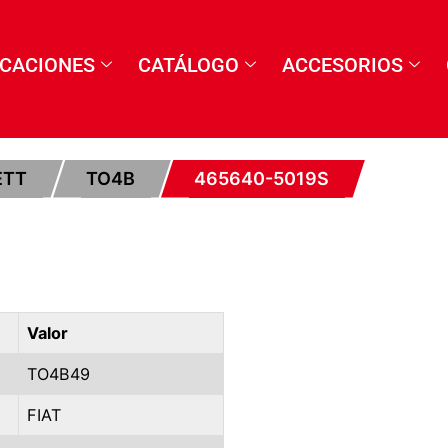
ICACIONES
CATÁLOGO
ACCESORIOS
ETT
TO4B
465640-5019S
Valor
TO4B49
FIAT