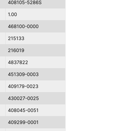
408105-5286S
1.00
468100-0000
215133
216019
4837822
451309-0003
409179-0023
430027-0025
408045-0051
409299-0001