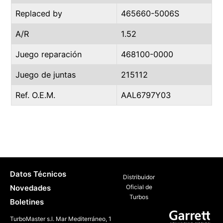
Replaced by
465660-5006S
A/R
1.52
Juego reparación
468100-0000
Juego de juntas
215112
Ref. O.E.M.
AAL6797Y03
Datos Técnicos
Distribuidor
Novedades
Oficial de
Turbos
Boletines
TurboMaster s.l. Mar Mediterráneo, 1