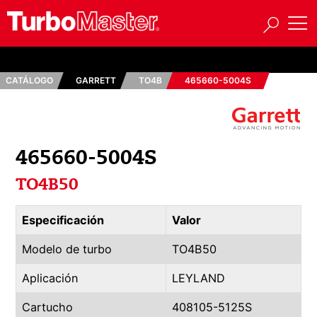
CATÁLOGO
GARRETT
TO4B
465660-5004S
465660-5004S
TO4B50
Especificación
Valor
Modelo de turbo
TO4B50
Aplicación
LEYLAND
Cartucho
408105-5125S