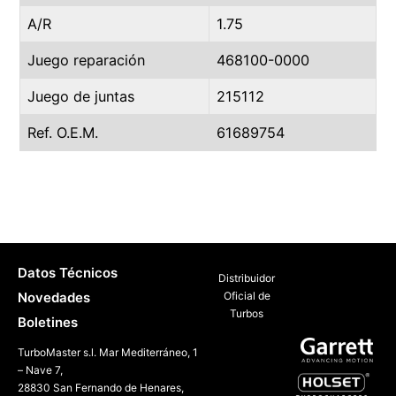
A/R
1.75
Juego reparación
468100-0000
Juego de juntas
215112
Ref. O.E.M.
61689754
Datos Técnicos
Distribuidor
Novedades
Oficial de
Turbos
Boletines
TurboMaster s.l. Mar Mediterráneo, 1
– Nave 7,
28830 San Fernando de Henares,