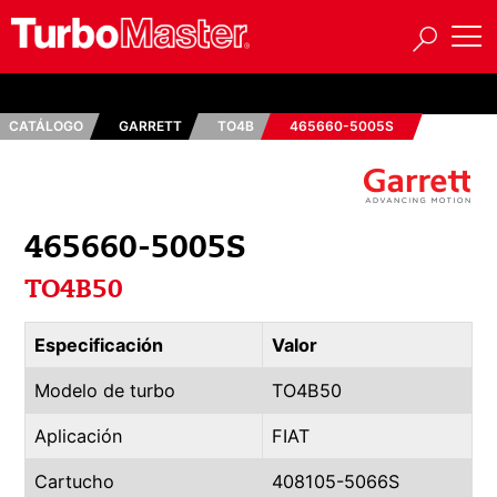
CATÁLOGO
GARRETT
TO4B
465660-5005S
465660-5005S
TO4B50
Especificación
Valor
Modelo de turbo
TO4B50
Aplicación
FIAT
Cartucho
408105-5066S