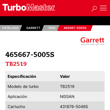
CATÁLOGO
GARRETT
TB25
465667-5005S
465667-5005S
TB2519
Especificación
Valor
Modelo de turbo
TB2519
Aplicación
NISSAN
Cartucho
431876-5049S