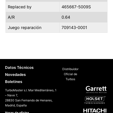
Replaced by
465667-5009S
A/R
0.64
Juego reparación
709143-0001
Datos Técnicos
Distribuidor
Novedades
Oficial de
Turbos
Boletines
TurboMaster s.l. Mar Mediterráneo, 1
– Nave 7,
28830 San Fernando de Henares,
Madrid, España
Horas de oficina