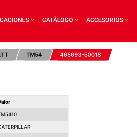
ICACIONES
CATÁLOGO
ACCESORIOS
ETT
TM54
465693-5001S
Valor
TM5410
CATERPILLAR