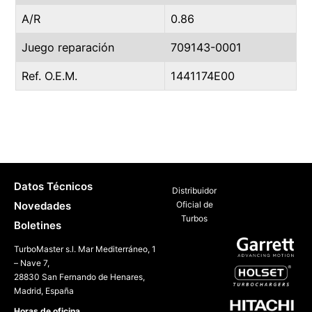
A/R
0.86
Juego reparación
709143-0001
Ref. O.E.M.
1441174E00
Datos Técnicos
Distribuidor
Novedades
Oficial de
Turbos
Boletines
TurboMaster s.l. Mar Mediterráneo, 1
– Nave 7,
28830 San Fernando de Henares,
Madrid, España
Horas de oficina