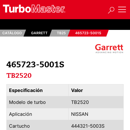
CATÁLOGO
GARRETT
TB25
465723-5001S
465723-5001S
TB2520
Especificación
Valor
Modelo de turbo
TB2520
Aplicación
NISSAN
Cartucho
444321-5003S