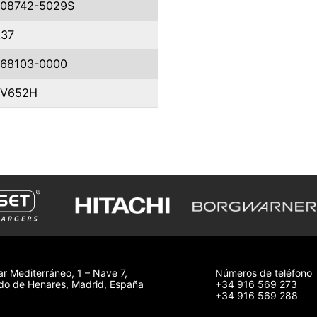
08742-5029S
.37
68103-0000
SV652H
ar Mediterráneo, 1 – Nave 7,
Números de teléfono
o de Henares, Madrid, España
+34 916 569 273
+34 916 569 288