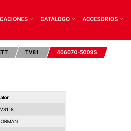
ICACIONES
CATÁLOGO
ACCESORIOS
ETT
TV81
466070-5009S
alor
V8118
DORMAN