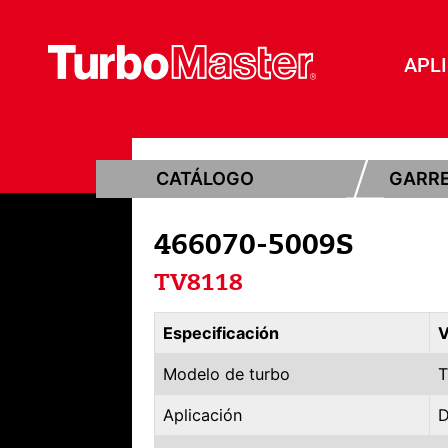
APL
CATÁLOGO
GARR
466070-5009S
TV8118
Especificación
V
Modelo de turbo
T
Aplicación