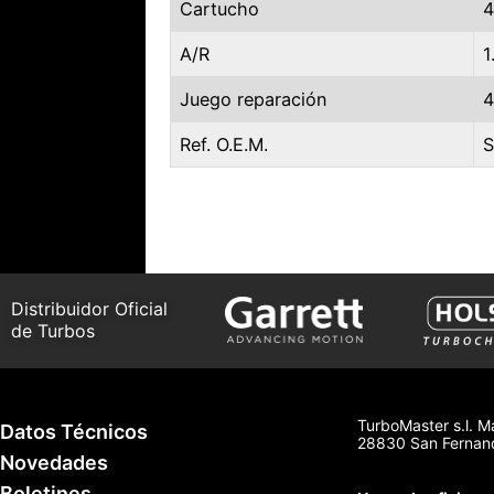
Cartucho
4
A/R
1
Juego reparación
4
Ref. O.E.M.
Distribuidor Oficial
de Turbos
TurboMaster s.l. M
Datos Técnicos
28830 San Fernand
Novedades
Boletines