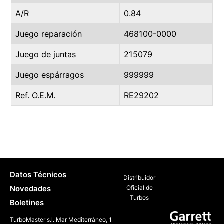
A/R
0.84
Juego reparación
468100-0000
Juego de juntas
215079
Juego espárragos
999999
Ref. O.E.M.
RE29202
Datos Técnicos
Distribuidor
Novedades
Oficial de
Turbos
Boletines
TurboMaster s.l. Mar Mediterráneo, 1