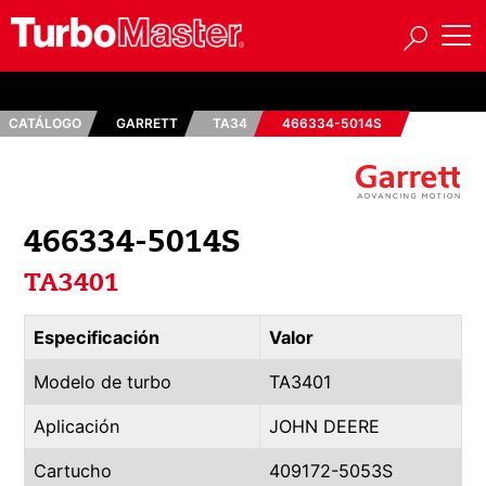
CATÁLOGO
GARRETT
TA34
466334-5014S
466334-5014S
TA3401
Especificación
Valor
Modelo de turbo
TA3401
Aplicación
JOHN DEERE
Cartucho
409172-5053S