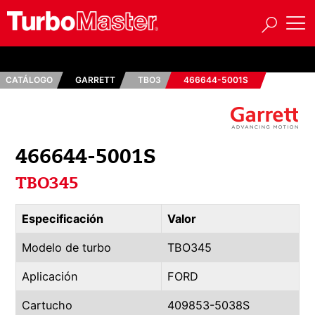
CATÁLOGO
GARRETT
TBO3
466644-5001S
466644-5001S
TBO345
Especificación
Valor
Modelo de turbo
TBO345
Aplicación
FORD
Cartucho
409853-5038S