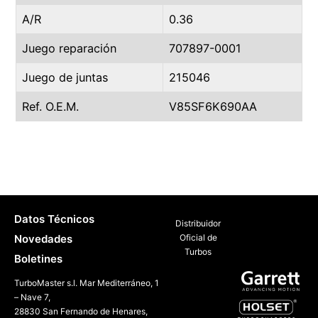
A/R
0.36
Juego reparación
707897-0001
Juego de juntas
215046
Ref. O.E.M.
V85SF6K690AA
Datos Técnicos
Distribuidor
Novedades
Oficial de
Turbos
Boletines
TurboMaster s.l. Mar Mediterráneo, 1
– Nave 7,
28830 San Fernando de Henares,