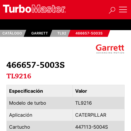
CATÁLOGO
GARRETT
TL92
466657-5003S
466657-5003S
TL9216
Especificación
Valor
Modelo de turbo
TL9216
Aplicación
CATERPILLAR
Cartucho
447113-5004S