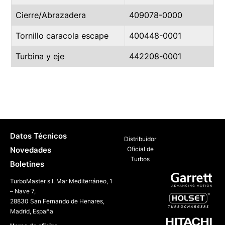
Cierre/Abrazadera
409078-0000
Tornillo caracola escape
400448-0001
Turbina y eje
442208-0001
Datos Técnicos
Distribuidor
Novedades
Oficial de
Turbos
Boletines
TurboMaster s.l. Mar Mediterráneo, 1
– Nave 7,
28830 San Fernando de Henares,
Madrid, España