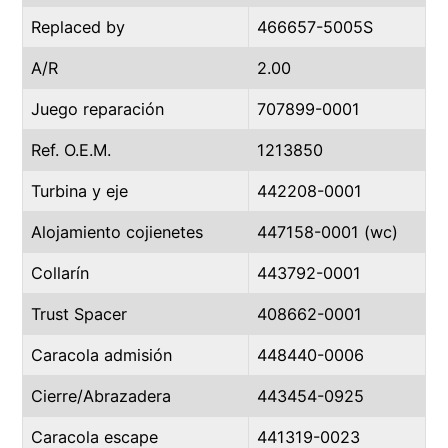
Replaced by
466657-5005S
A/R
2.00
Juego reparación
707899-0001
Ref. O.E.M.
1213850
Turbina y eje
442208-0001
Alojamiento cojienetes
447158-0001 (wc)
Collarín
443792-0001
Trust Spacer
408662-0001
Caracola admisión
448440-0006
Cierre/Abrazadera
443454-0925
Caracola escape
441319-0023