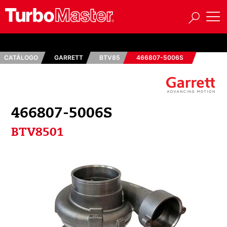
CATÁLOGO
GARRETT
BTV85
466807-5006S
466807-5006S
BTV8501