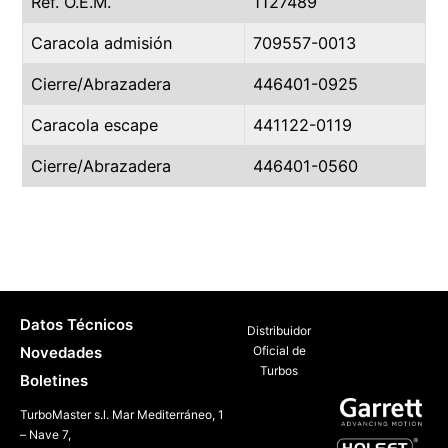
Ref. O.E.M.
1127489
Caracola admisión
709557-0013
Cierre/Abrazadera
446401-0925
Caracola escape
441122-0119
Cierre/Abrazadera
446401-0560
Datos Técnicos
Distribuidor
Novedades
Oficial de
Turbos
Boletines
TurboMaster s.l. Mar Mediterráneo, 1
– Nave 7,