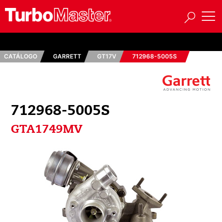
CATÁLOGO
GARRETT
GT17V
712968-5005S
712968-5005S
GTA1749MV