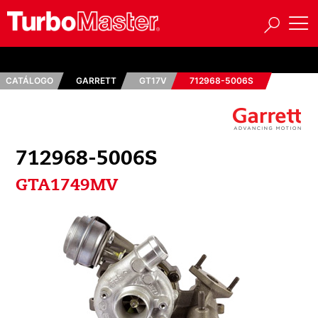
CATÁLOGO
GARRETT
GT17V
712968-5006S
712968-5006S
GTA1749MV