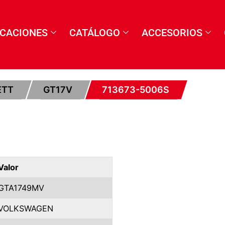
ICACIONES
CATÁLOGO
ACCESORIOS
ETT
GT17V
713673-5006S
Valor
GTA1749MV
VOLKSWAGEN