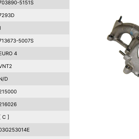
703890-5151S
7293D
1
713673-5007S
EURO 4
VNT2
N/D
215000
216026
[ C ]
03G253014E