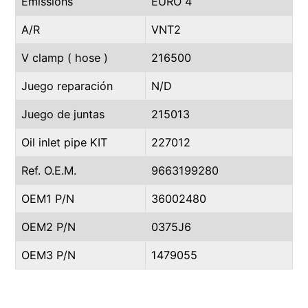
Emissions
EURO 4
A/R
VNT2
V clamp ( hose )
216500
Juego reparación
N/D
Juego de juntas
215013
Oil inlet pipe KIT
227012
Ref. O.E.M.
9663199280
OEM1 P/N
36002480
OEM2 P/N
0375J6
OEM3 P/N
1479055