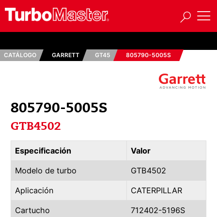
CATÁLOGO
GARRETT
GT45
805790-5005S
805790-5005S
GTB4502
Especificación
Valor
Modelo de turbo
GTB4502
Aplicación
CATERPILLAR
Cartucho
712402-5196S