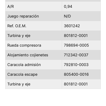
A/R
0,94
Juego reparación
N/D
Ref. O.E.M.
3601242
Turbina y eje
801812-0001
Rueda compresora
798694-0005
Alojamiento cojienetes
712342-0037
Caracola admisión
792810-0003
Caracola escape
805400-0016
Turbina y eje
801812-0001