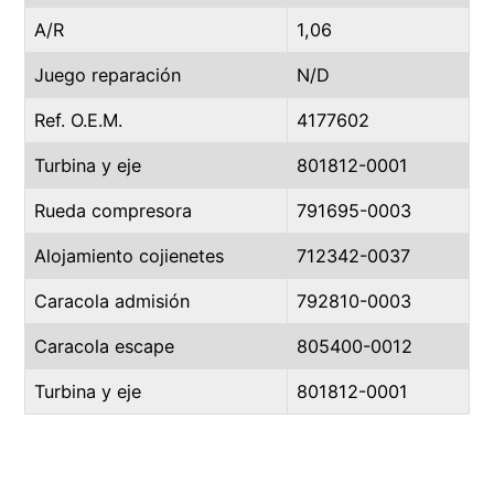
A/R
1,06
Juego reparación
N/D
Ref. O.E.M.
4177602
Turbina y eje
801812-0001
Rueda compresora
791695-0003
Alojamiento cojienetes
712342-0037
Caracola admisión
792810-0003
Caracola escape
805400-0012
Turbina y eje
801812-0001