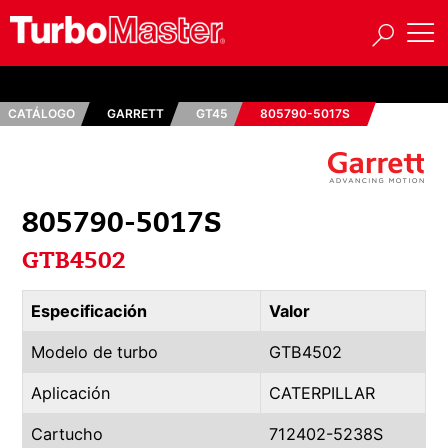
CATÁLOGO
GARRETT
GT45
805790-5017S
805790-5017S
GTB4502
Especificación
Valor
Modelo de turbo
GTB4502
Aplicación
CATERPILLAR
Cartucho
712402-5238S