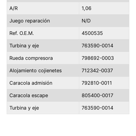
A/R
1,06
Juego reparación
N/D
Ref. O.E.M.
4500535
Turbina y eje
763590-0014
Rueda compresora
798692-0003
Alojamiento cojienetes
712342-0037
Caracola admisión
792810-0011
Caracola escape
805400-0017
Turbina y eje
763590-0014