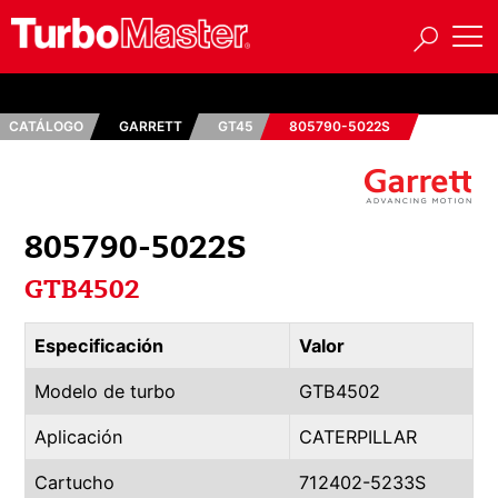
CATÁLOGO
GARRETT
GT45
805790-5022S
805790-5022S
GTB4502
Especificación
Valor
Modelo de turbo
GTB4502
Aplicación
CATERPILLAR
Cartucho
712402-5233S