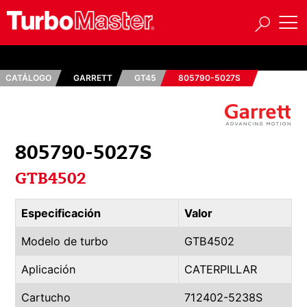
CATÁLOGO
GARRETT
GT45
805790-5027S
805790-5027S
GTB4502
Especificación
Valor
Modelo de turbo
GTB4502
Aplicación
CATERPILLAR
Cartucho
712402-5238S