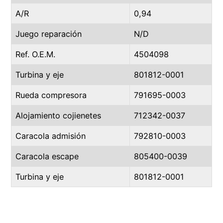
A/R
0,94
Juego reparación
N/D
Ref. O.E.M.
4504098
Turbina y eje
801812-0001
Rueda compresora
791695-0003
Alojamiento cojienetes
712342-0037
Caracola admisión
792810-0003
Caracola escape
805400-0039
Turbina y eje
801812-0001