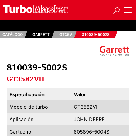
CATÁLOGO
GARRETT
GT35V
810039-5002S
810039-5002S
GT3582VH
Especificación
Valor
Modelo de turbo
GT3582VH
Aplicación
JOHN DEERE
Cartucho
805896-5004S