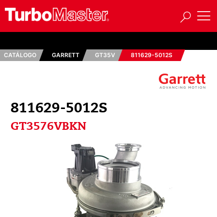
CATÁLOGO
GARRETT
GT35V
811629-5012S
811629-5012S
GT3576VBKN