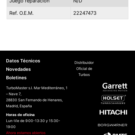
Juego reparación
N/D
Ref. O.E.M.
22247473
Datos Técnicos
Distribuidor
Novedades
Oficial de
Turbos
Boletines
TurboMaster s.l. Mar Mediterráneo, 1
– Nave 7,
28830 San Fernando de Henares,
Madrid, España
Horas de oficina
Lun-Vie de 9:00-13:30 y 15:30-
19:00
Ahora estamos abiertos