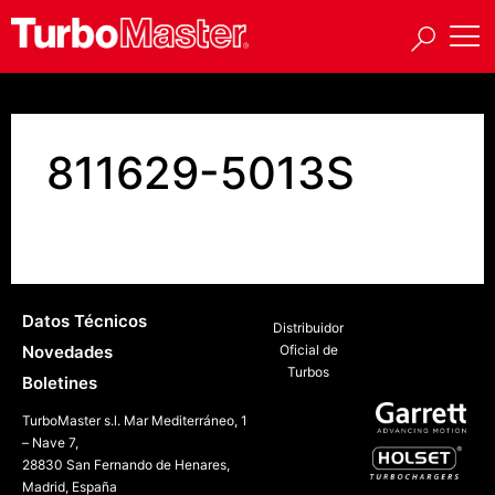
811629-5013S
Datos Técnicos
Distribuidor
Novedades
Oficial de
Turbos
Boletines
TurboMaster s.l. Mar Mediterráneo, 1
– Nave 7,
28830 San Fernando de Henares,
Madrid, España